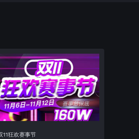
双11狂欢赛事节