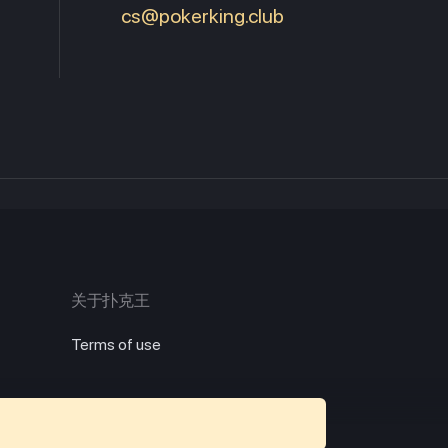
cs@pokerking.club
关于扑克王
Terms of use