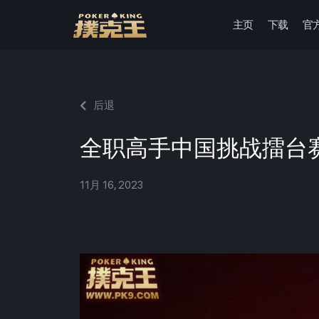
主页
下载
官
跳
至
正
文
后退
全职高手中国挑战擂台
11月 16, 2023