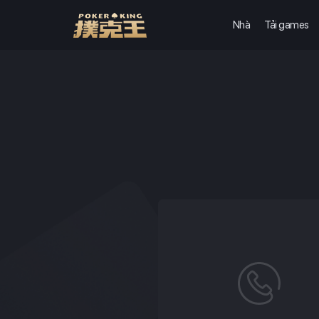
Nhà
Tải games
Skip
to
content