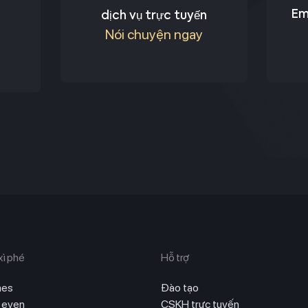
Em
dịch vụ trực tuyến
g
Nói chuyện ngay
xì phé
Hỗ trợ
mes
Đào tạo
 even
CSKH trực tuyến